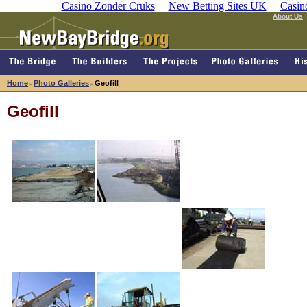
Casino Zonder Cruks
New Betting Sites UK
Casin
About Us
Home
Photo Galleries
Geofill
>
>
Geofill