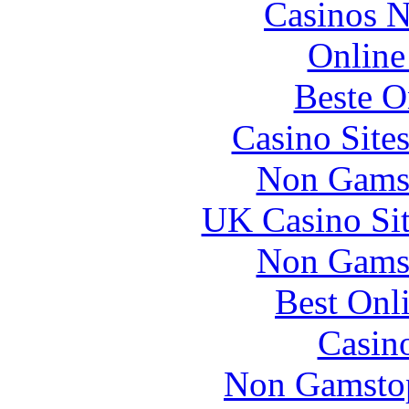
Casinos 
Online
Beste O
Casino Site
Non Gams
UK Casino Si
Non Gams
Best Onl
Casin
Non Gamstop