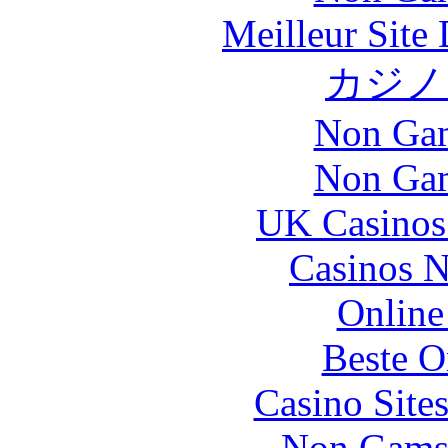
Meilleur Site
カジノ
Non Gam
Non Gam
UK Casinos
Casinos 
Online
Beste O
Casino Site
Non Gams