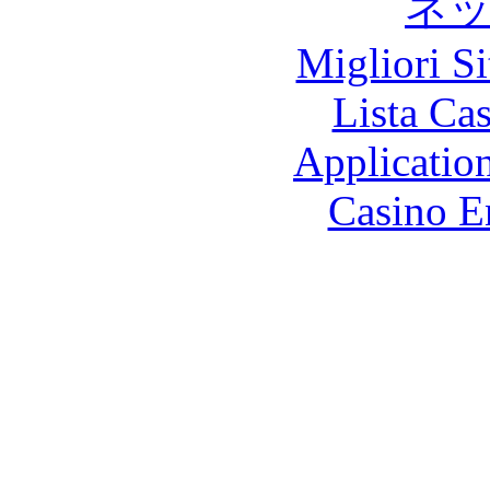
ネ
Migliori S
Lista Ca
Applicatio
Casino E