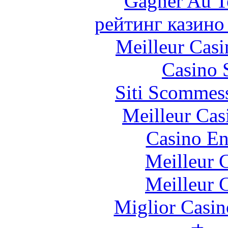
Gagner Au Te
рейтинг казино
Meilleur Casi
Casino 
Siti Scommes
Meilleur Cas
Casino En
Meilleur 
Meilleur 
Miglior Casi