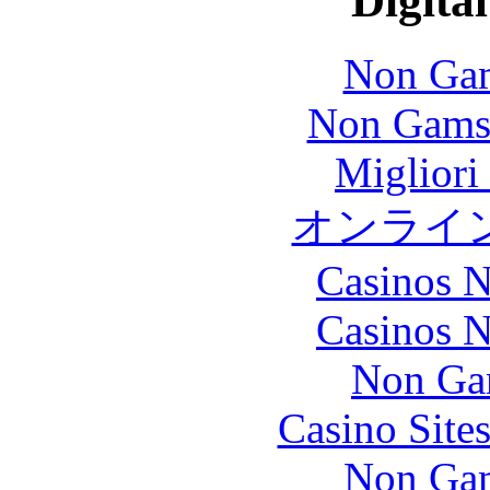
Digital
Non Gam
Non Gams
Migliori
オンライ
Casinos 
Casinos 
Non Ga
Casino Site
Non Gam