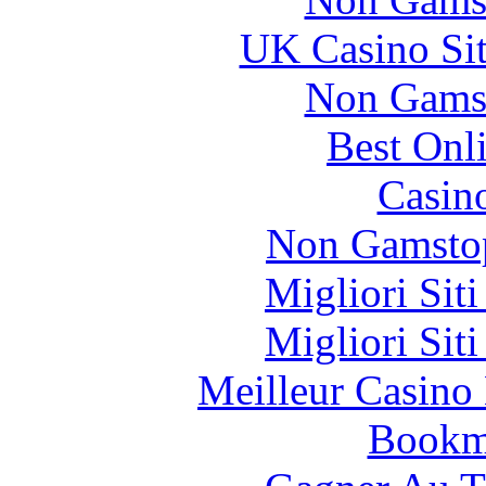
UK Casino Si
Non Gams
Best Onl
Casin
Non Gamstop
Migliori Sit
Migliori Sit
Meilleur Casino
Bookm