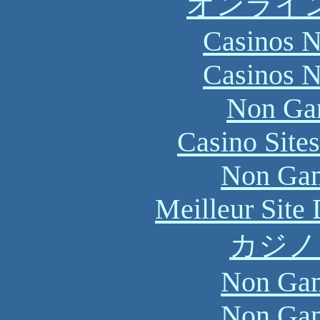
オンライ
Casinos 
Casinos 
Non Ga
Casino Site
Non Gam
Meilleur Site
カジノ
Non Gam
Non Gam