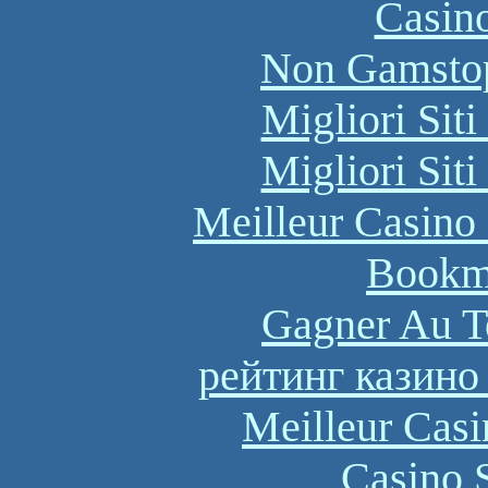
Casin
Non Gamstop
Migliori Sit
Migliori Sit
Meilleur Casino
Bookm
Gagner Au Te
рейтинг казино
Meilleur Casi
Casino S