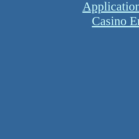
Applicatio
Casino E